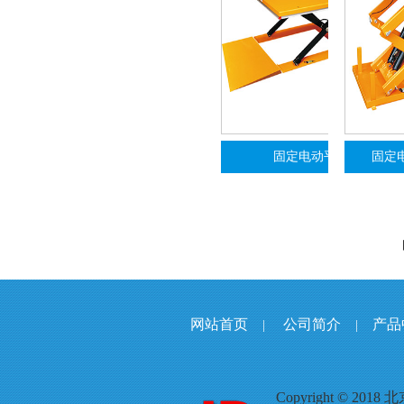
固定电动平台
固定电
DUG1000/DUG1500/DDG2000
网站首页
公司简介
产品
|
|
Copyright © 2