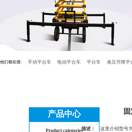
手动平台车
电动平台车
平台车
液压升降平
他们都在搜:
固
产品中心
描述：
这里介绍型号为D
Product categories