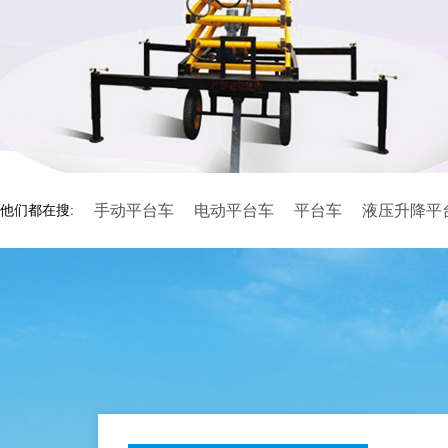
手动平台车
电动平台车
平台车
液压升降平
他们都在搜: