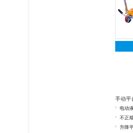
手动平
电动
不正
升降