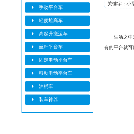
关键字：小
手动平台车
轻便堆高车
高起升搬运车
生活之中避免
丝杆平台车
有的平台就可
固定电动平台车
移动电动平台车
油桶车
装车神器