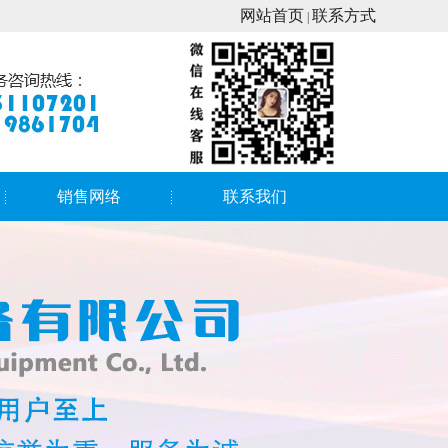
网站首页
联系方式
|
销售网络
联系我们