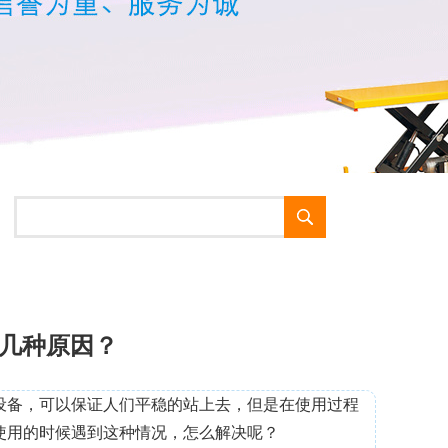
几种原因？
设备，可以保证人们平稳的站上去，但是在使用过程
使用的时候遇到这种情况，怎么解决呢？