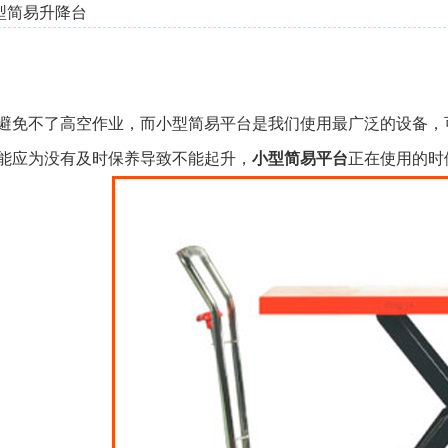
型简易升降台
不了高空作业，而小型简易平台是我们使用最广泛的设备，可
能应为没有及时保养导致不能起升，
小型简易平台
正在使用的时