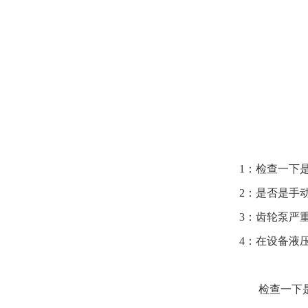
1：检查一下
2：是否是手
3：齿轮泵严
4：在设备液
检查一下是