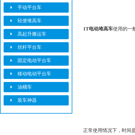
手动平台车
轻便堆高车
1T电动堆高车
使用的一
高起升搬运车
丝杆平台车
固定电动平台车
移动电动平台车
油桶车
装车神器
正常使用情况下，时间是