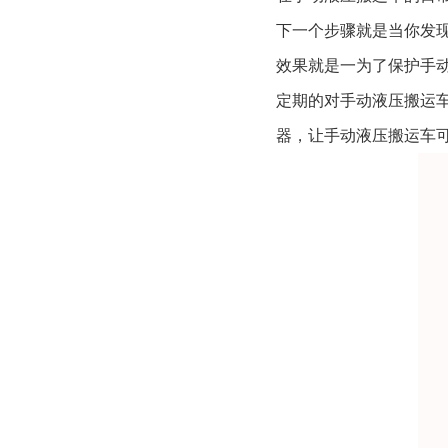
下一个步骤就是当你发
效果就是一为了保护手
定期的对手动液压搬运
器，让手动液压搬运车