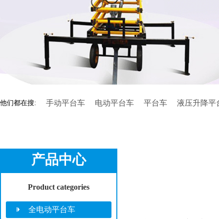
手动平台车
电动平台车
平台车
液压升降平
他们都在搜:
产品中心
Product categories
全电动平台车