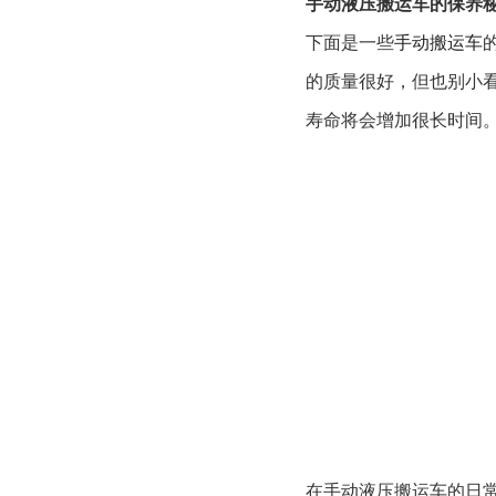
手动液压搬运车的保养
下面是一些
手动搬运车
的质量很好，但也别小
寿命将会增加很长时间
在手动液压搬运车的日