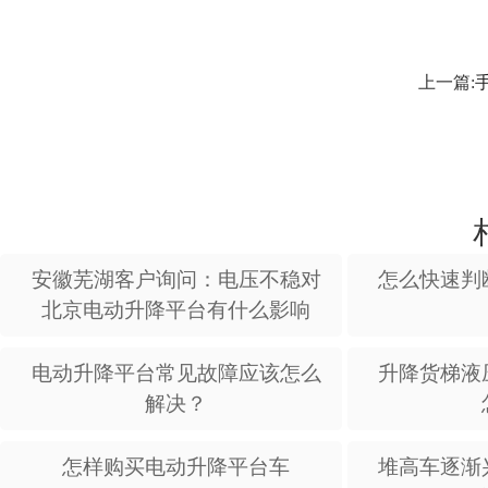
上一篇:
安徽芜湖客户询问：电压不稳对
怎么快速判
北京电动升降平台有什么影响
电动升降平台常见故障应该怎么
升降货梯液
解决？
怎样购买电动升降平台车
堆高车逐渐