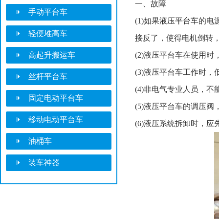
一、故障
手动平台车
(1)如果
液压平台车
的电
轻便堆高车
接反了，使得电机倒转
高起升搬运车
(2)液压平台车在使用
(3)液压平台车工作时
丝杆平台车
(4)非电气专业人员，
固定电动平台车
(5)液压平台车的调压
移动电动平台车
(6)液压系统拆卸时，
油桶车
装车神器