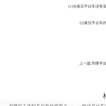
(1)当液压平台车没
(2)液压平台
上一篇:
升降平