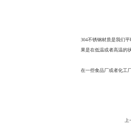
304不锈钢材质是我们
果是在低温或者高温
的
在一些食品厂或者化工
上