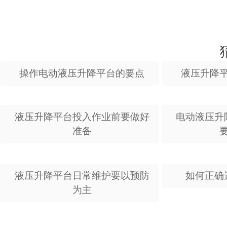
操作电动液压升降平台的要点
液压升降
液压升降平台投入作业前要做好
电动液压升
准备
液压升降平台日常维护要以预防
如何正确
为主