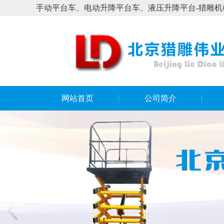
手动平台车、电动升降平台车、液压升降平台-猎雕机
网站首页
公司简介