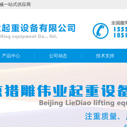
械一站式供应商
产品中心
公司动态
技术支持