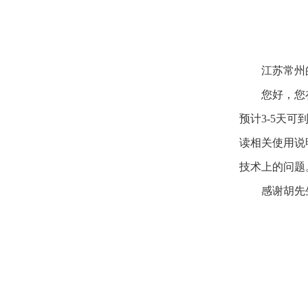
江苏常州的
您好，您在
预计3-5天
读相关使用说
技术上的问题
感谢胡先生