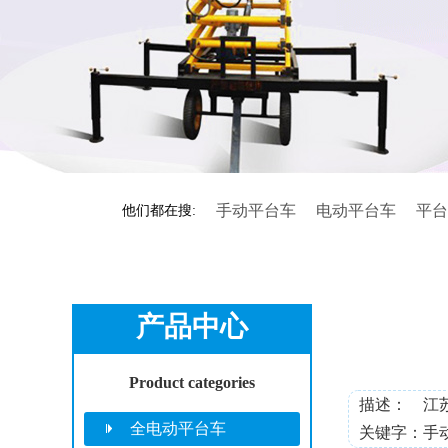
手动平台车
电动平台车
平台
他们都在搜:
产品中心
Product categories
描述： 江苏
全电动平台车
关键字：手