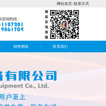
网站首页
联系方式
|
销售网络
联系我们